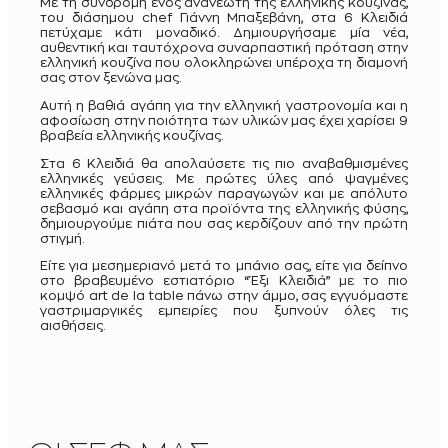
Με τη συνδρομή ενός ανανεωτή της ελληνικής κουζίνας,
του διάσημου chef Γιάννη Μπαξεβάνη, στα 6 Κλειδιά
πετύχαμε κάτι μοναδικό. Δημιουργήσαμε μία νέα,
αυθεντική και ταυτόχρονα συναρπαστική πρόταση στην
ελληνική κουζίνα που ολοκληρώνει υπέροχα τη διαμονή
σας στον ξενώνα μας.
Αυτή η βαθιά αγάπη για την ελληνική γαστρονομία και η
αφοσίωση στην ποιότητα των υλικών μας έχει χαρίσει 9
βραβεία ελληνικής κουζίνας.
Στα 6 Κλειδιά θα απολαύσετε τις πιο αναβαθμισμένες
ελληνικές γεύσεις. Με πρώτες ύλες από ψαγμένες
ελληνικές φάρμες μικρών παραγωγών και με απόλυτο
σεβασμό και αγάπη στα προϊόντα της ελληνικής φύσης,
δημιουργούμε πιάτα που σας κερδίζουν από την πρώτη
στιγμή.
Είτε για μεσημεριανό μετά το μπάνιο σας, είτε για δείπνο
στο βραβευμένο εστιατόριο “Έξι Κλειδιά” με το πιο
κομψό art de la table πάνω στην άμμο, σας εγγυόμαστε
γαστριμαργικές εμπειρίες που ξυπνούν όλες τις
αισθήσεις.