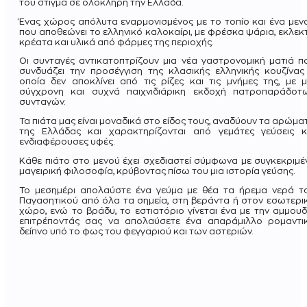
του στίγμα σε ολόκληρη την Ελλάδα.
Ένας χώρος απόλυτα εναρμονισμένος με το τοπίο και ένα μεν
που αποθεώνει το ελληνικό καλοκαίρι, με φρέσκα ψάρια, εκλεκ
κρέατα και υλικά από φάρμες της περιοχής.
Οι συνταγές αντικατοπτρίζουν μια νέα γαστρονομική ματιά π
συνδυάζει την προσέγγιση της κλασικής ελληνικής κουζίνας
οποία δεν αποκλίνει από τις ρίζες και τις μνήμες της, με μ
σύγχρονη και συχνά παιχνιδιάρικη εκδοχή πατροπαράδοτ
συνταγών.
Τα πιάτα μας είναι μοναδικά στο είδος τους, αναδύουν τα αρώμα
της Ελλάδας και χαρακτηρίζονται από γεμάτες γεύσεις κ
ενδιαφέρουσες υφές.
Κάθε πιάτο στο μενού έχει σχεδιαστεί σύμφωνα με συγκεκριμέ
μαγειρική φιλοσοφία, κρύβοντας πίσω του μια ιστορία γεύσης.
Το μεσημέρι απολαύστε ένα γεύμα με θέα τα ήρεμα νερά τ
Παγασητικού από όλα τα σημεία, στη βεράντα ή στον εσωτερι
χώρο, ενώ το βράδυ, το εστιατόριο γίνεται ένα με την αμμουδ
επιτρέποντάς σας να απολαύσετε ένα απαράμιλλο ρομαντι
δείπνο υπό το φως του φεγγαριού και των αστεριών.