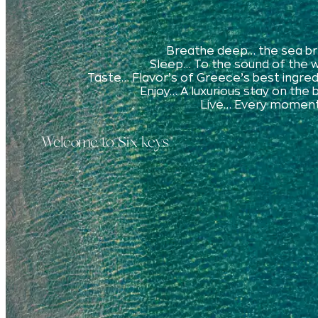
Breathe deep… the sea b
Sleep… To the sound of the 
Taste… Flavor’s of Greece’s best ingre
Enjoy… A luxurious stay on the
Live… Every moment 
Welcome to Six keys