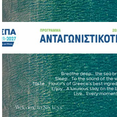
Breathe deep… the sea b
Sleep… To the sound of the 
Taste… Flavor’s of Greece’s best ingre
Enjoy… A luxurious stay on the
Live… Every moment 
Welcome to Six keys