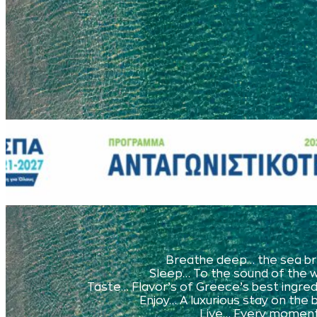
Breathe deep… the sea b
Sleep… To the sound of the 
Taste… Flavor’s of Greece’s best ingre
Enjoy… A luxurious stay on the
Live… Every moment 