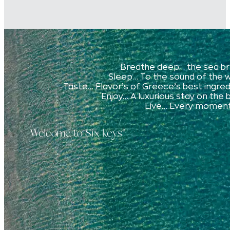
Breathe deep… the sea b
Sleep… To the sound of the 
Taste… Flavor’s of Greece’s best ingre
Enjoy… A luxurious stay on the
Live… Every moment 
Welcome to Six keys