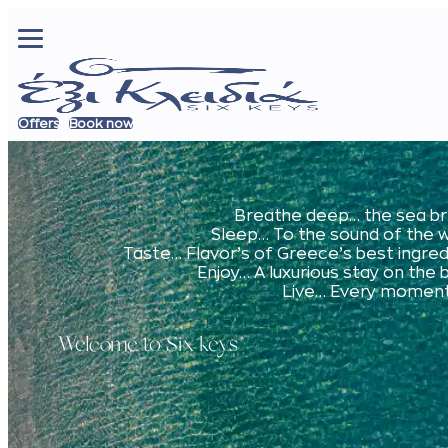
Offers
Book now
Breathe deep… the sea b
Sleep… To the sound of the 
Taste… Flavor’s of Greece’s best ingre
Enjoy… A luxurious stay on the
Live… Every moment 
Welcome to Six keys